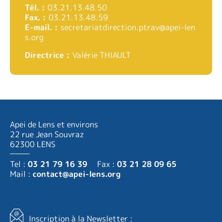
Tél. :
03.21.13.48.50
Fax. :
03.21.13.48.59
E-mail. :
secretariatdirection.ptrav@apei-len
s.org
Directrice :
Valérie THIAULT
Apei de Lens et environs
22 rue Jean Souvraz
62300 LENS
Tel :
03 21 79 16 39
Fax :
03 21 28 09 65
Mail :
contact@apei-lens.org
Inscription à la Newsletter :