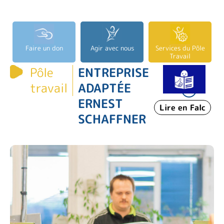
Faire un don
Agir avec nous
Services du Pôle
Travail
Pôle
ENTREPRISE
A-
travail
ADAPTÉE
A+
ERNEST
Lire en Falc
SCHAFFNER