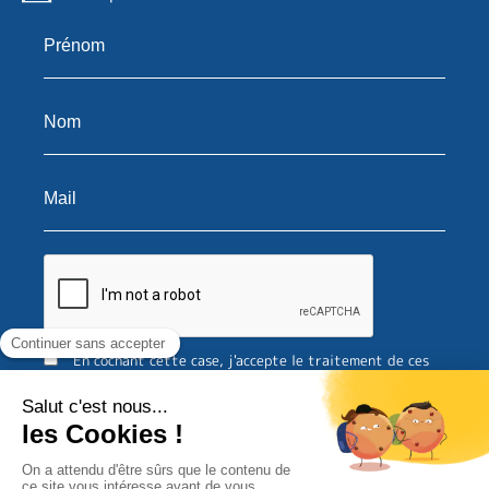
En cochant cette case, j'accepte le traitement de ces
données et la politique de confidentialité
En cochant cette case, j'accepte d'être suivi via des
pixels de suivi par e-mail pour des communications
personnalisées