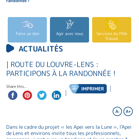
randonnée !
Faire un don
Agir avec nous
Services du Pôle
Travail
ACTUALITÉS
| ROUTE DU LOUVRE-LENS :
PARTICIPONS À LA RANDONNÉE !
Share this...
A-
A+
Dans le cadre du projet « les Apei vers la Lune », l'Apei
de Lens et environs invite tous les professionnels,