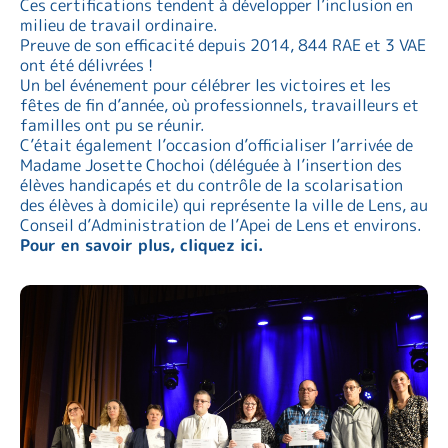
Ces certifications tendent à développer l’inclusion en
milieu de travail ordinaire.
Preuve de son efficacité depuis 2014, 844 RAE et 3 VAE
ont été délivrées !
Un bel événement pour célébrer les victoires et les
fêtes de fin d’année, où professionnels, travailleurs et
familles ont pu se réunir.
C’était également l’occasion d’officialiser l’arrivée de
Madame Josette Chochoi (déléguée à l’insertion des
élèves handicapés et du contrôle de la scolarisation
des élèves à domicile) qui représente la ville de Lens, au
Conseil d’Administration de l’Apei de Lens et environs.
Pour en savoir plus, cliquez ici.