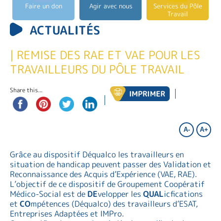
Faire un don
Agir avec nous
Services du Pôle
Travail
ACTUALITÉS
| REMISE DES RAE ET VAE POUR LES
TRAVAILLEURS DU PÔLE TRAVAIL
Share this...
A-
A+
Grâce au dispositif Déqualco les travailleurs en
situation de handicap peuvent passer des Validation et
Reconnaissance des Acquis d’Expérience (VAE, RAE).
L’objectif de ce dispositif de Groupement Coopératif
Médico-Social est de
DE
velopper les
QUAL
icfications
et
CO
mpétences (Déqualco) des travailleurs d’ESAT,
Entreprises Adaptées et IMPro.