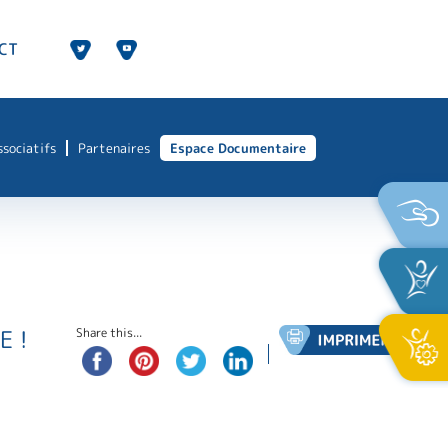
CT
ssociatifs
Partenaires
Espace Documentaire
E !
Share this...