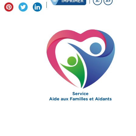
A-
A+