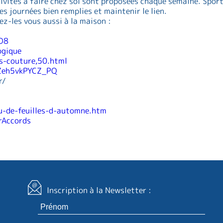
tivités à faire chez soi sont proposées chaque semaine. Sport
es journées bien remplies et maintenir le lien.
ez-les vous aussi à la maison :
tD8
ogique
s-couture,50.html
gZeh5vkPYCZ_PQ
r/
u-de-feuilles-d-automne.htm
rAccords
Inscription à la Newsletter :