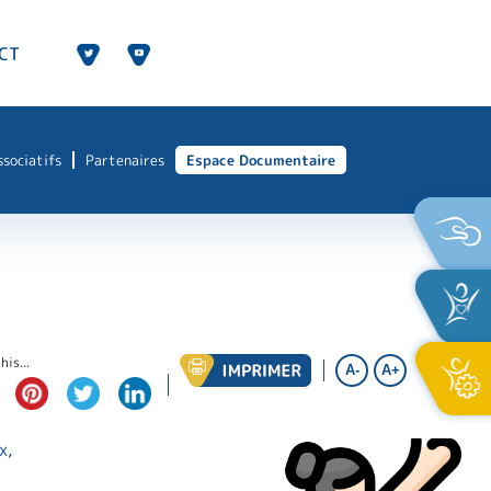
CT
ssociatifs
Partenaires
Espace Documentaire
his...
A-
A+
x,