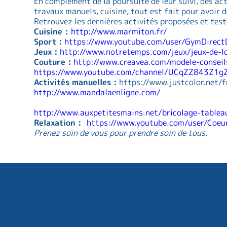
En complément de la poursuite de leur suivi, des ac
travaux manuels, cuisine, tout est fait pour avoir d
Retrouvez les dernières activités proposées et test
Cuisine :
http://www.marmiton.fr/
Sport :
https://www.youtube.com/user/GymDirec
Jeux :
http://www.notretemps.com/jeux/jeux-de-l
Couture :
http://www.creavea.com/modele-conseil
https://www.youtube.com/channel/UCqZZ843Z1
Activités manuelles :
https://www.justcolor.net/f
http://www.mandalaenligne.com/
http://www.auxpetitesmains.net/bricolage-tablea
Relaxation :
https://www.youtube.com/user/Coeu
Prenez soin de vous pour prendre soin de tous.