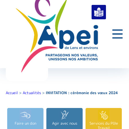
Accueil
>
Actualités
>
INVITATION : cérémonie des vœux 2024
Faire un don
Agir avec nous
Services du Pôle
Travail