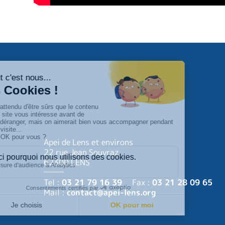
Apei de Lens et environs
22 rue Jean Souvraz
62300 LENS
Tel :
03 21 79 16 39
Fax :
03 21 28 09 65
Mail :
contact@apei-lens.org