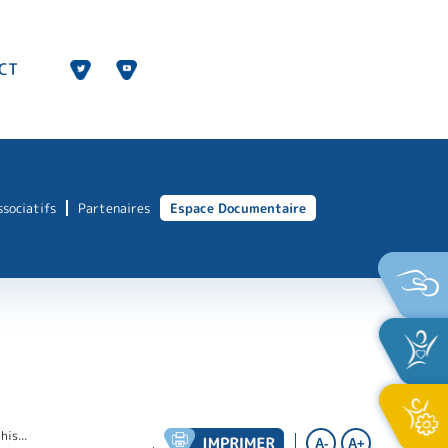
CT
ssociatifs
Partenaires
Espace Documentaire
his...
A-
A+