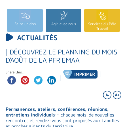
Faire un don
Agir avec nous
Services du Pôle
Travail
ACTUALITÉS
| DÉCOUVREZ LE PLANNING DU MOIS
D'AOÛT DE LA PFR EMAA
Share this...
A-
A+
Permanences, ateliers, conférences, réunions,
entretiens individuel
s… chaque mois, de nouvelles
rencontres et rendez-vous sont proposés aux familles
et proches aidants du territoire.